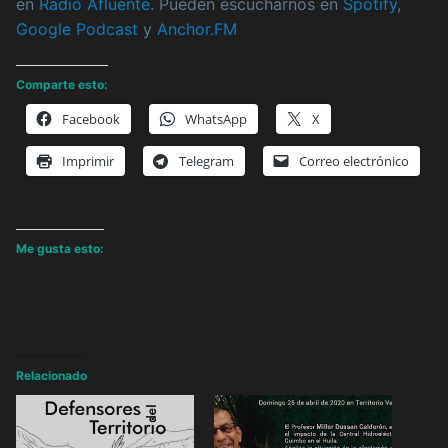
en
Radio Afluente
. Pueden escucharnos en
Spotify
,
Google Podcast
y
Anchor.FM
Comparte esto:
Facebook
WhatsApp
X
Imprimir
Telegram
Correo electrónico
Me gusta esto:
Relacionado