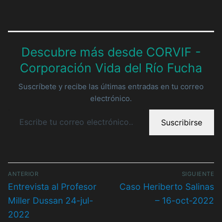
Descubre más desde CORVIF -
Corporación Vida del Río Fucha
Suscríbete y recibe las últimas entradas en tu correo
electrónico.
Escribe tu correo electrónico…
Suscribirse
Navegación
ANTERIOR
SIGUIENTE
de
Entrada
Entrada
Entrevista al Profesor
Caso Heriberto Salinas
entradas
anterior:
siguiente:
Miller Dussan 24-jul-
– 16-oct-2022
2022